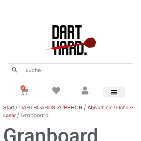
0
/
/
Start
DARTBOARDS-ZUBEHÖR
Abwurflinie / Oche &
/ Granboard
Laser
Granboard