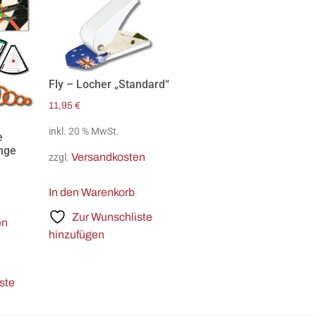
Fly – Locher „Standard“
11,95
€
inkl. 20 % MwSt.
e
inge
Versandkosten
zzgl.
In den Warenkorb
Zur Wunschliste
en
hinzufügen
ste