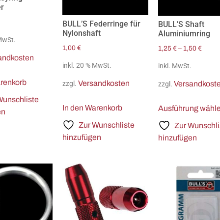
r
BULL’S Federringe für
BULL’S Shaft
Nylonshaft
Aluminiumring
 MwSt.
1,00
€
1,25
€
–
1,50
€
andkosten
inkl. 20 % MwSt.
inkl. MwSt.
arenkorb
Versandkosten
Versandkost
zzgl.
zzgl.
Wunschliste
In den Warenkorb
Ausführung wähl
en
Zur Wunschliste
Zur Wunschli
hinzufügen
hinzufügen