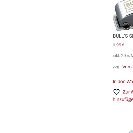
BULL’S S
9,95
€
inkl. 20 %
Vers
zzgl.
In den W
Zur 
hinzufüg