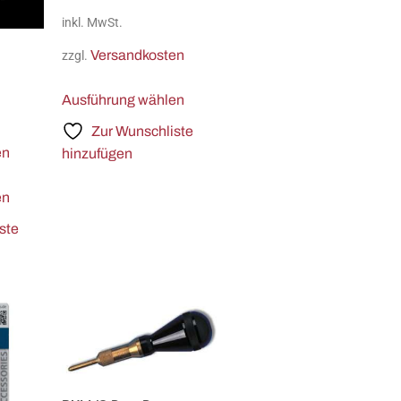
inkl. MwSt.
Versandkosten
zzgl.
Ausführung wählen
Zur Wunschliste
en
hinzufügen
en
ste