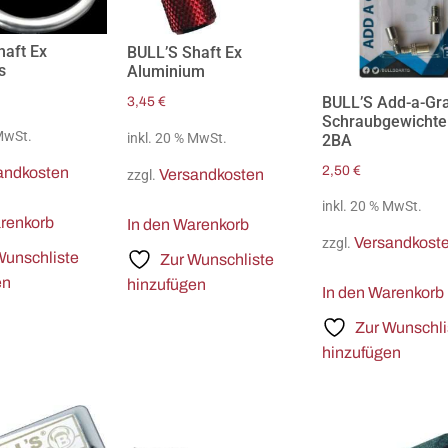
haft Ex
BULL’S Shaft Ex
s
Aluminium
BULL’S Add-a-G
3,45
€
Schraubgewichte
 MwSt.
inkl. 20 % MwSt.
2BA
2,50
€
andkosten
Versandkosten
zzgl.
inkl. 20 % MwSt.
arenkorb
In den Warenkorb
Versandkost
zzgl.
Wunschliste
Zur Wunschliste
en
hinzufügen
In den Warenkorb
Zur Wunschli
hinzufügen