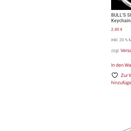
BULL’S S
Keychain
2,95
€
inkl. 20 %
Vers
zzgl.
In den W
Zur 
hinzufüg