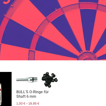
BULL’S O-Ringe für
Shaft 6 mm
1,00
€
–
19,95
€