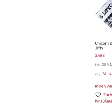
Unicorn 
Jiffy
3,49
€
inkl. 20 %
Vers
zzgl.
In den W
Zur 
hinzufüg