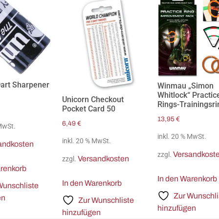
Dart Sharpener
Winmau „Simon
Whitlock“ Practic
Unicorn Checkout
Rings-Trainingsr
Pocket Card 50
13,95
€
6,49
€
 MwSt.
inkl. 20 % MwSt.
inkl. 20 % MwSt.
andkosten
Versandkost
zzgl.
Versandkosten
zzgl.
arenkorb
In den Warenkorb
In den Warenkorb
Wunschliste
Zur Wunschli
en
Zur Wunschliste
hinzufügen
hinzufügen