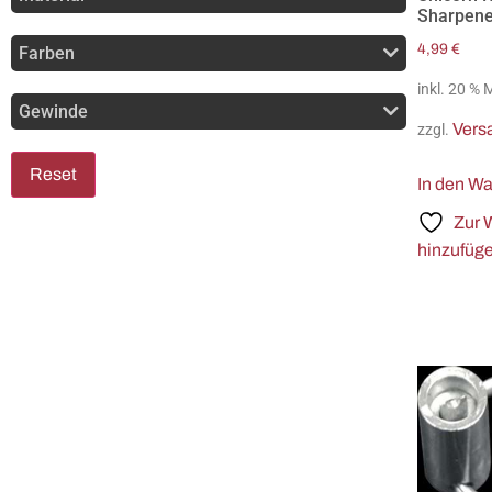
Sharpene
4,99
€
Farben
inkl. 20 %
Gewinde
Vers
zzgl.
Reset
In den W
Zur 
hinzufüg