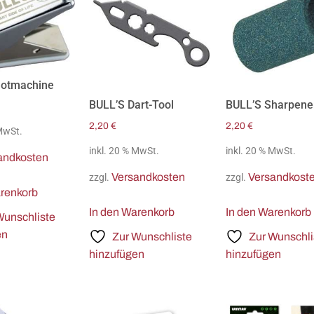
lotmachine
BULL’S Dart-Tool
BULL’S Sharpene
2,20
€
2,20
€
 MwSt.
inkl. 20 % MwSt.
inkl. 20 % MwSt.
andkosten
Versandkosten
Versandkost
zzgl.
zzgl.
arenkorb
In den Warenkorb
In den Warenkorb
Wunschliste
en
Zur Wunschliste
Zur Wunschli
hinzufügen
hinzufügen