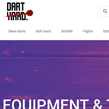
Steel-Darts
Soft-Darts
Schäfte
Flights
Spi
EQUIPMENT &