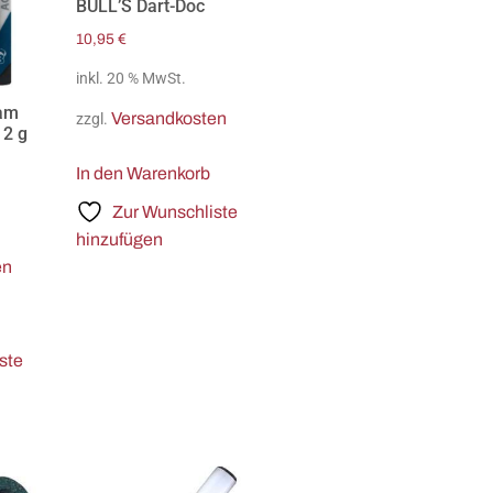
BULL’S Dart-Doc
10,95
€
inkl. 20 % MwSt.
ram
Versandkosten
zzgl.
 2 g
In den Warenkorb
Zur Wunschliste
hinzufügen
en
ste