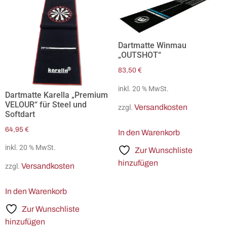
Dartmatte Winmau
„OUTSHOT“
83,50
€
inkl. 20 % MwSt.
Dartmatte Karella „Premium
VELOUR“ für Steel und
Versandkosten
zzgl.
Softdart
64,95
€
In den Warenkorb
inkl. 20 % MwSt.
Zur Wunschliste
hinzufügen
Versandkosten
zzgl.
In den Warenkorb
Zur Wunschliste
hinzufügen