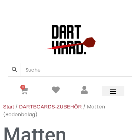
0
/
/ Matten
Start
DARTBOARDS-ZUBEHÖR
(Bodenbelag)
Matten