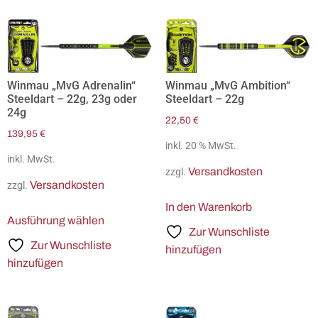
Winmau „MvG Adrenalin“
Winmau „MvG Ambition“
Steeldart – 22g, 23g oder
Steeldart – 22g
24g
22,50
€
139,95
€
inkl. 20 % MwSt.
inkl. MwSt.
Versandkosten
zzgl.
Versandkosten
zzgl.
In den Warenkorb
Ausführung wählen
Zur Wunschliste
Zur Wunschliste
hinzufügen
hinzufügen