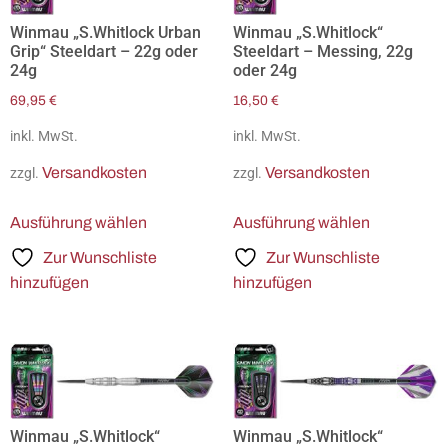
Winmau „S.Whitlock Urban
Winmau „S.Whitlock“
Grip“ Steeldart – 22g oder
Steeldart – Messing, 22g
24g
oder 24g
69,95
€
16,50
€
inkl. MwSt.
inkl. MwSt.
Versandkosten
Versandkosten
zzgl.
zzgl.
Ausführung wählen
Ausführung wählen
Zur Wunschliste
Zur Wunschliste
hinzufügen
hinzufügen
Winmau „S.Whitlock“
Winmau „S.Whitlock“