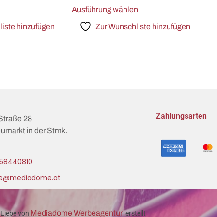
Ausführung wählen
iste hinzufügen
Zur Wunschliste hinzufügen
Zahlungsarten
Straße 28
umarkt in der Stmk.
58440810
ce@mediadome.at
Mediadome Werbeagentur
 Liebe von
erstellt