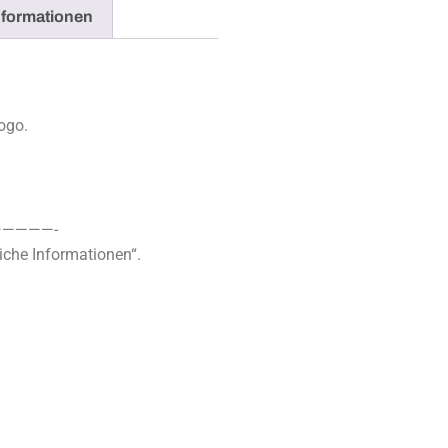
nformationen
ogo.
————-
iche Informationen“.