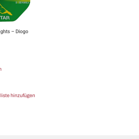
ights – Diogo
n
iste hinzufügen