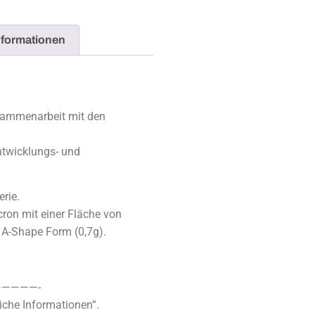
nformationen
usammenarbeit mit den
ntwicklungs- und
erie.
cron mit einer Fläche von
 A-Shape Form (0,7g).
————-
iche Informationen“.