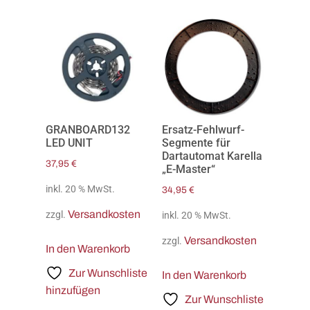
GRANBOARD132
Ersatz-Fehlwurf-
LED UNIT
Segmente für
Dartautomat Karella
37,95
€
„E-Master“
inkl. 20 % MwSt.
34,95
€
Versandkosten
zzgl.
inkl. 20 % MwSt.
Versandkosten
zzgl.
In den Warenkorb
Zur Wunschliste
In den Warenkorb
hinzufügen
Zur Wunschliste