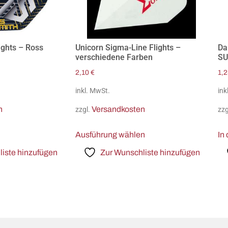
ights – Ross
Unicorn Sigma-Line Flights –
Da
verschiedene Farben
SU
2,10
€
1,
inkl. MwSt.
ink
n
Versandkosten
zzgl.
zzg
Ausführung wählen
In
iste hinzufügen
Zur Wunschliste hinzufügen