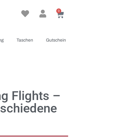
0
ng
Taschen
Gutschein
g Flights –
rschiedene