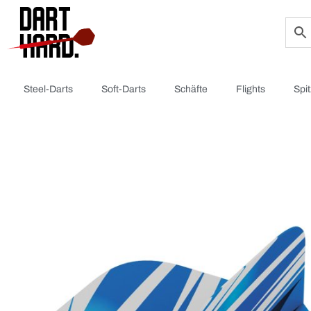
Steel-Darts
Soft-Darts
Schäfte
Flights
Spi