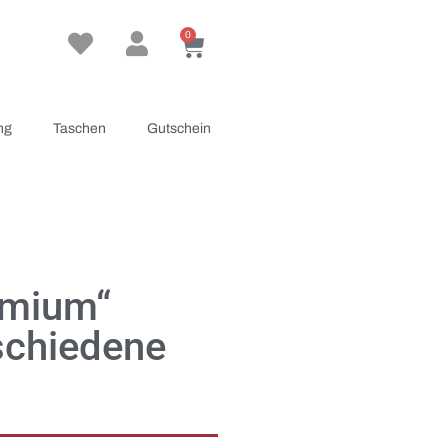
0
ng
Taschen
Gutschein
emium“
schiedene