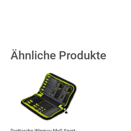
Ähnliche Produkte
Darttasche Winmau MvG Sport-