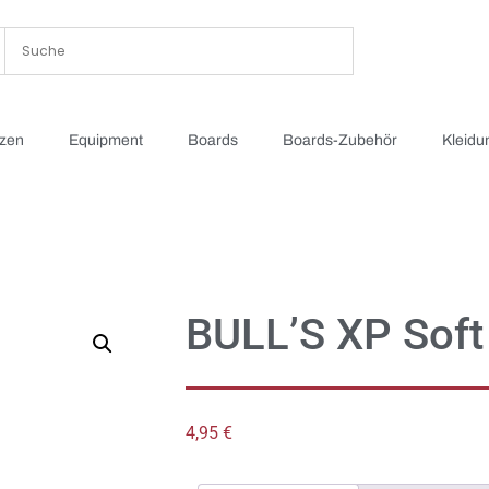
tzen
Equipment
Boards
Boards-Zubehör
Kleidu
BULL’S XP Soft
4,95
€