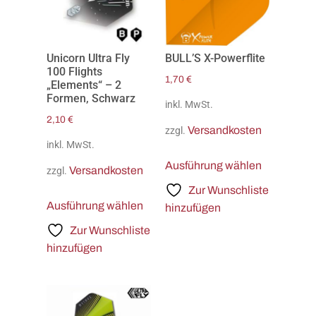
Unicorn Ultra Fly
BULL’S X-Powerflite
100 Flights
1,70
€
„Elements“ – 2
Formen, Schwarz
inkl. MwSt.
2,10
€
Versandkosten
zzgl.
inkl. MwSt.
Ausführung wählen
Versandkosten
zzgl.
Zur Wunschliste
Ausführung wählen
hinzufügen
Zur Wunschliste
hinzufügen