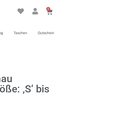
0
ng
Taschen
Gutschein
mau
öße: ‚S‘ bis