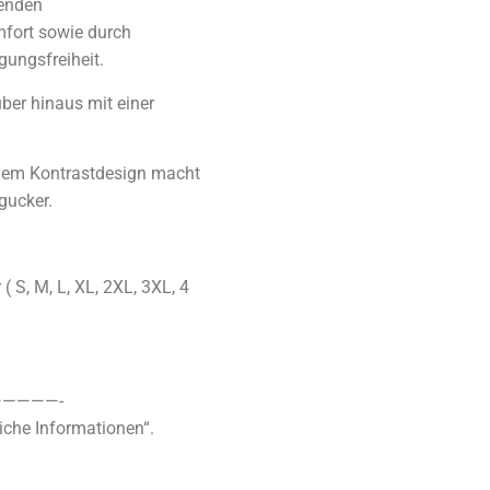
genden
mfort sowie durch
ungsfreiheit.
über hinaus mit einer
chem Kontrastdesign macht
gucker.
( S, M, L, XL, 2XL, 3XL, 4
————-
iche Informationen“.