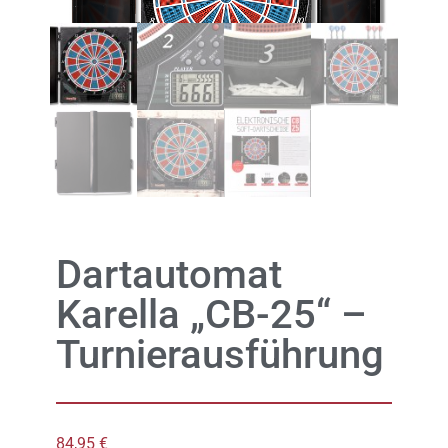
Dartautomat
Karella „CB-25“ –
Turnierausführung
84,95
€