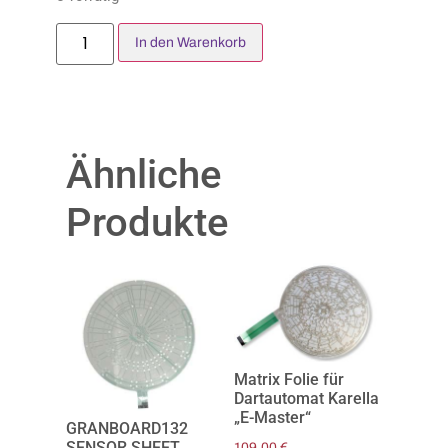
In den Warenkorb
Ähnliche
Produkte
Matrix Folie für
Dartautomat Karella
„E-Master“
GRANBOARD132
SENSOR SHEET
109,00
€