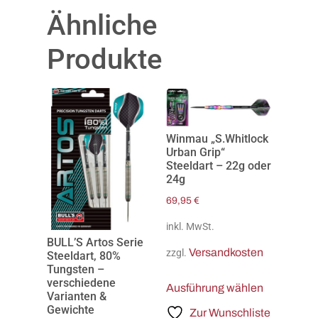
Ähnliche
Produkte
Winmau „S.Whitlock
Urban Grip“
Steeldart – 22g oder
24g
69,95
€
inkl. MwSt.
BULL’S Artos Serie
Versandkosten
zzgl.
Steeldart, 80%
Tungsten –
verschiedene
Ausführung wählen
Varianten &
Gewichte
Zur Wunschliste