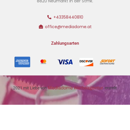
8820 Neumarkt in der Stmk.
+43358440810
office@mediadome.at
Zahlungsarten
Mediadome Werbeagentur
2021 mit Liebe von
erstellt