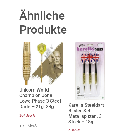
Ähnliche
Produkte
Unicorn World
Champion John
Lowe Phase 3 Steel
Karella Steeldart
Darts – 21g, 23g
Blister-Set.
104,95
€
Metallspitzen, 3
Stück – 18g
inkl. MwSt.
4,50
€