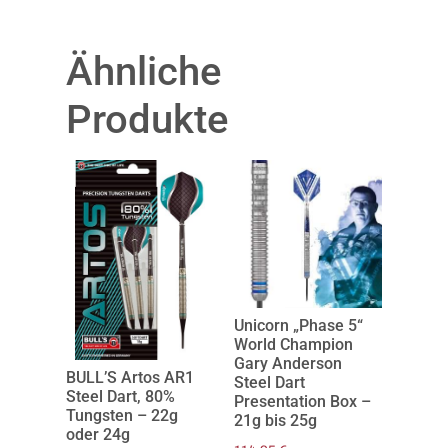
Ähnliche
Produkte
Unicorn „Phase 5“
World Champion
Gary Anderson
BULL’S Artos AR1
Steel Dart
Steel Dart, 80%
Presentation Box –
Tungsten – 22g
21g bis 25g
oder 24g