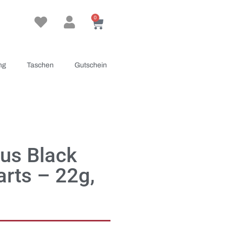
0
ng
Taschen
Gutschein
lus Black
arts – 22g,