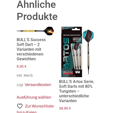
Ähnliche
Produkte
BULL’S Success
Soft Dart – 2
Varianten mit
verschiedenen
Gewichten
9,95
€
inkl. MwSt.
BULL’S Artos Serie,
Versandkosten
zzgl.
Soft Darts mit 80%
Tungsten –
unterschiedliche
Ausführung wählen
Varianten
Zur Wunschliste
38,95
€
hinzufügen