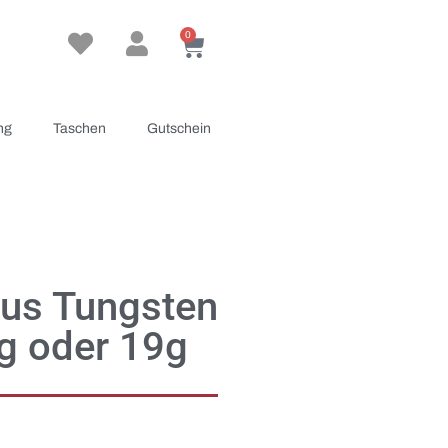
0
ng
Taschen
Gutschein
lus Tungsten
7g oder 19g