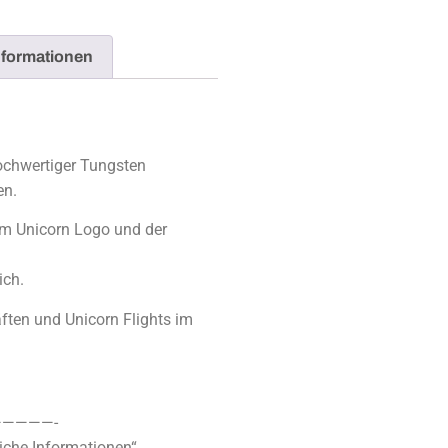
nformationen
hochwertiger Tungsten
en.
em Unicorn Logo und der
ich.
ften und Unicorn Flights im
————-
iche Informationen“.