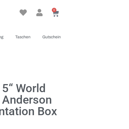
0
ng
Taschen
Gutschein
 5“ World
 Anderson
ntation Box