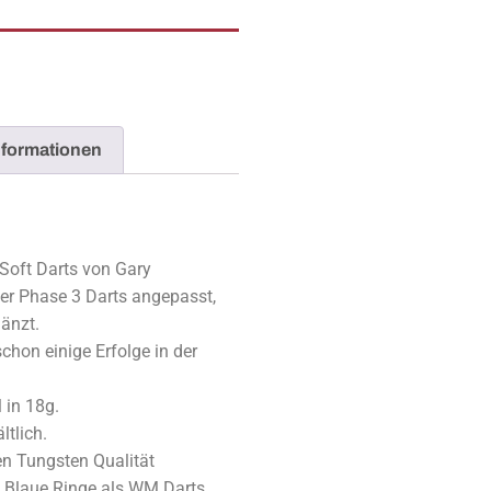
nformationen
Soft Darts von Gary
er Phase 3 Darts angepasst,
gänzt.
chon einige Erfolge in der
 in 18g.
ltlich.
en Tungsten Qualität
ge Blaue Ringe als WM Darts