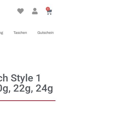
0
ng
Taschen
Gutschein
h Style 1
0g, 22g, 24g