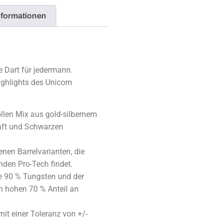
nformationen
 Dart für jedermann.
ighlights des Unicorn
ollen Mix aus gold-silbernem
haft und Schwarzen
enen Barrelvarianten, die
nden Pro-Tech findet.
de 90 % Tungsten und der
en hohen 70 % Anteil an
mit einer Toleranz von +/-