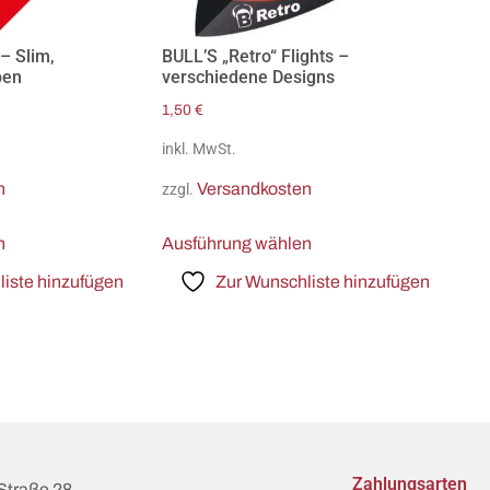
– Slim,
BULL’S „Retro“ Flights –
ben
verschiedene Designs
1,50
€
inkl. MwSt.
n
Versandkosten
zzgl.
n
Ausführung wählen
iste hinzufügen
Zur Wunschliste hinzufügen
Zahlungsarten
Straße 28