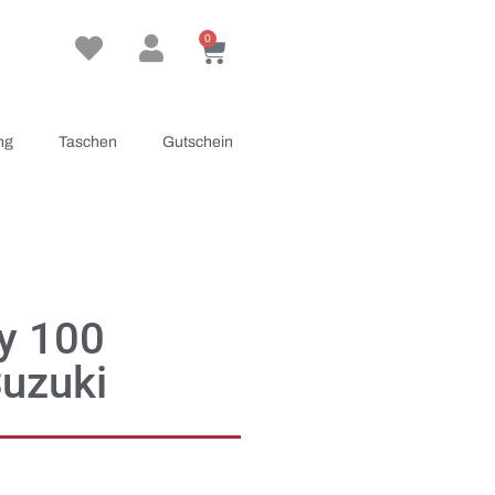
0
ng
Taschen
Gutschein
ly 100
Suzuki