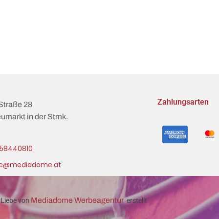
Zahlungsarten
Straße 28
umarkt in der Stmk.
58440810
ce@mediadome.at
Mediadome Werbeagentur
 Liebe von
erstellt