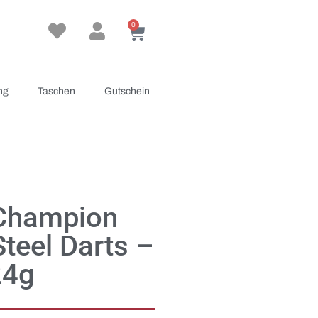
0
ng
Taschen
Gutschein
 Champion
teel Darts –
24g