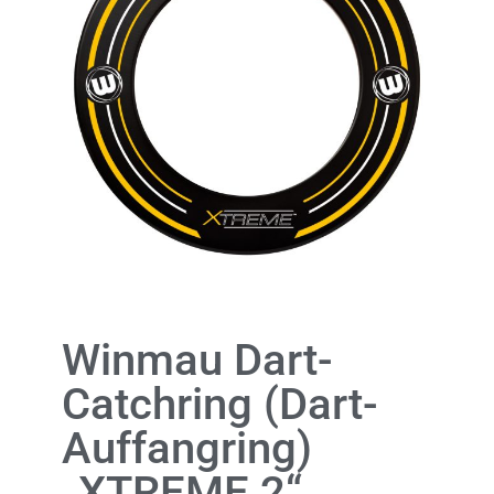
Winmau Dart-
Catchring (Dart-
Auffangring)
„XTREME 2“