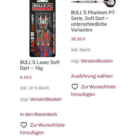
BULL’S Phantom PT-
Serie, Soft Dart –
unterschiedliche
Varianten
38,95
€
inkl. MwSt.
Versandkosten
zzgl.
BULL’S Laser Soft
Dart – 16g
Ausführung wählen
6,45
€
Zur Wunschliste
inkl. 20 % MwSt.
hinzufügen
Versandkosten
zzgl.
In den Warenkorb
Zur Wunschliste
hinzufügen