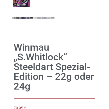
Winmau
„S.Whitlock“
Steeldart Spezial-
Edition – 22g oder
24g
79,95
€