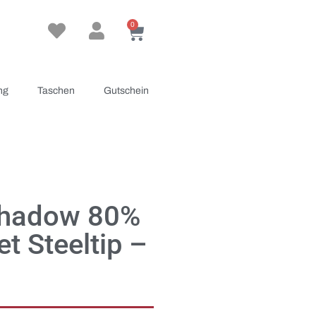
0
ng
Taschen
Gutschein
Shadow 80%
t Steeltip –