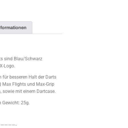
nformationen
s sind Blau/Schwarz
X-Logo.
h für besseren Halt der Darts
Q Max Flights und Max-Grip
 sowie mit einem Dartcase.
m Gewicht: 25g.
————-