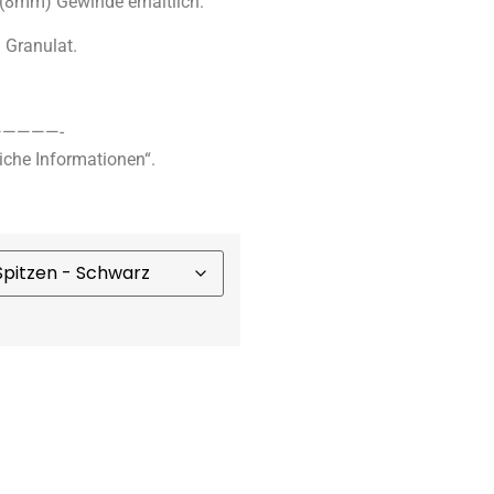
 (8mm) Gewinde erhältlich.
Granulat.
————-
iche Informationen“.