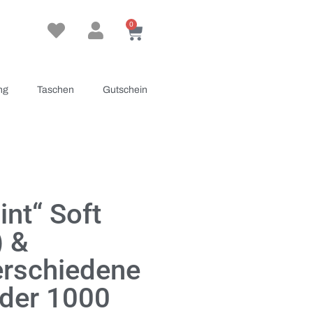
0
ng
Taschen
Gutschein
int“ Soft
 &
erschiedene
oder 1000