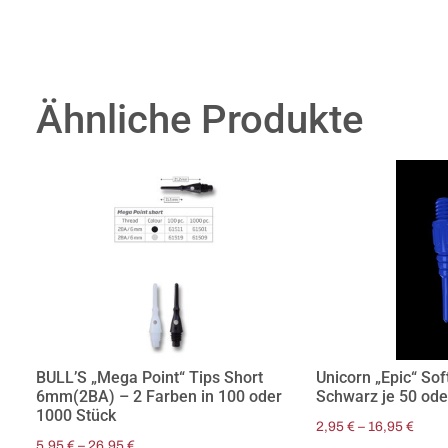
Ähnliche Produkte
BULL’S „Mega Point“ Tips Short
Unicorn „Epic“ Sof
6mm(2BA) – 2 Farben in 100 oder
Schwarz je 50 ode
1000 Stück
2,95
€
–
16,95
€
5,95
€
–
26,95
€