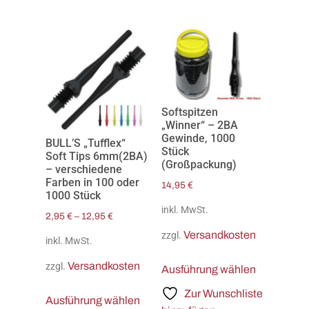
Softspitzen
„Winner“ – 2BA
Gewinde, 1000
BULL’S „Tufflex“
Stück
Soft Tips 6mm(2BA)
(Großpackung)
– verschiedene
Farben in 100 oder
14,95
€
1000 Stück
inkl. MwSt.
2,95
€
–
12,95
€
Versandkosten
zzgl.
inkl. MwSt.
Versandkosten
zzgl.
Ausführung wählen
Zur Wunschliste
Ausführung wählen