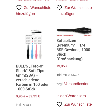
Zur Wunschliste
Zur Wunschliste
hinzufügen
hinzufügen
Softspitzen
„Premium“ – 1/4
BSF Gewinde, 1000
Stück
(Großpackung)
BULL’S „Tefo-X“
13,95
€
Shark“ Soft Tips
6mm(2BA) –
inkl. 20 % MwSt.
verschiedene
Versandkosten
zzgl.
Farben in 100 oder
1000 Stück
In den Warenkorb
6,95
€
–
39,95
€
Zur Wunschliste
inkl. MwSt.