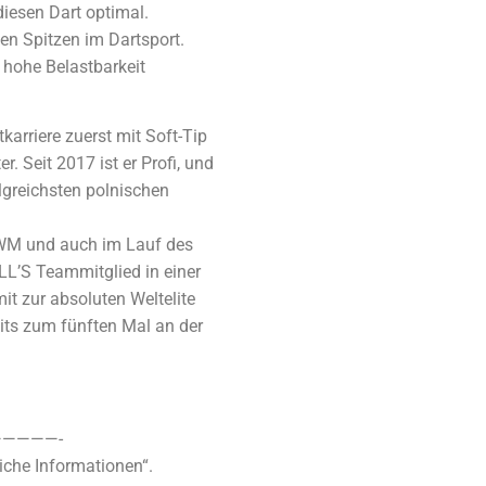
diesen Dart optimal.
ten Spitzen im Dartsport.
d hohe Belastbarkeit
karriere zuerst mit Soft-Tip
r. Seit 2017 ist er Profi, und
olgreichsten polnischen
s WM und auch im Lauf des
LL’S Teammitglied in einer
it zur absoluten Weltelite
its zum fünften Mal an der
————-
iche Informationen“.