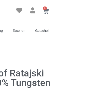
0
ng
Taschen
Gutschein
f Ratajski
90% Tungsten