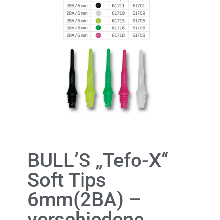
BULL’S „Tefo-X“
Soft Tips
6mm(2BA) –
verschiedene