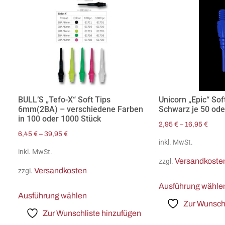
BULL’S „Tefo-X“ Soft Tips
Unicorn „Epic“ Sof
6mm(2BA) – verschiedene Farben
Schwarz je 50 ode
in 100 oder 1000 Stück
2,95
€
–
16,95
€
6,45
€
–
39,95
€
inkl. MwSt.
inkl. MwSt.
Versandkoste
zzgl.
Versandkosten
zzgl.
Ausführung wähle
Ausführung wählen
Zur Wunschl
Zur Wunschliste hinzufügen