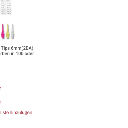
ft Tips 6mm(2BA)
rben in 100 oder
n
n
iste hinzufügen