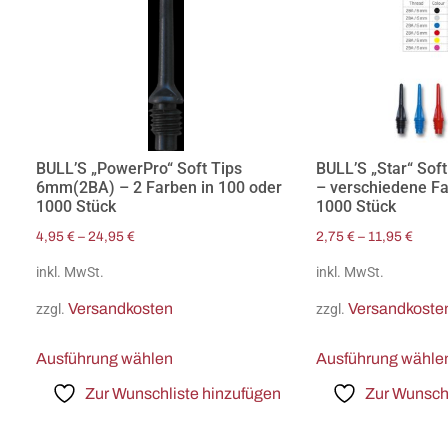
BULL’S „PowerPro“ Soft Tips
BULL’S „Star“ So
6mm(2BA) – 2 Farben in 100 oder
– verschiedene Fa
1000 Stück
1000 Stück
4,95
€
–
24,95
€
2,75
€
–
11,95
€
inkl. MwSt.
inkl. MwSt.
Versandkosten
Versandkoste
zzgl.
zzgl.
Ausführung wählen
Ausführung wähle
Zur Wunschliste hinzufügen
Zur Wunschl