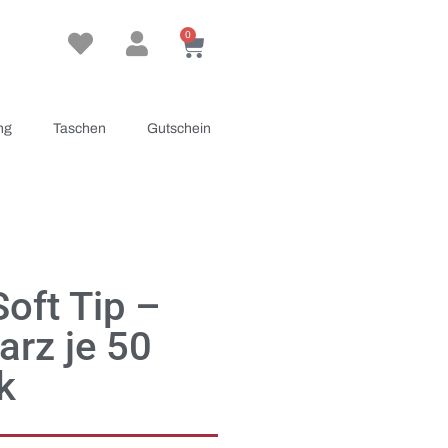
0
ng
Taschen
Gutschein
Soft Tip –
arz je 50
k