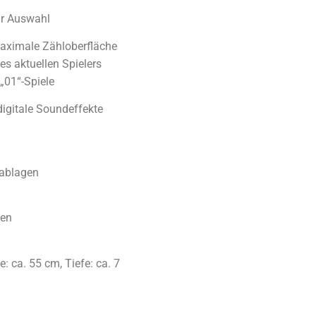
ur Auswahl
maximale Zähloberfläche
es aktuellen Spielers
„01“-Spiele
igitale Soundeffekte
rablagen
ten
 ca. 55 cm, Tiefe: ca. 7