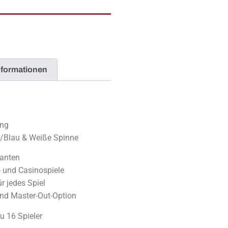
nformationen
ung
t/Blau & Weiße Spinne
ianten
t- und Casinospiele
ür jedes Spiel
und Master-Out-Option
u 16 Spieler