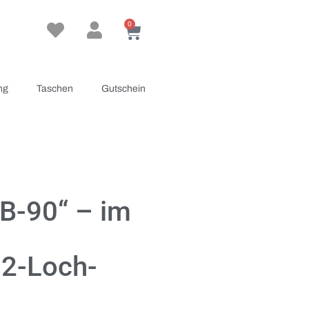
0
ng
Taschen
Gutschein
B-90“ – im
 2-Loch-