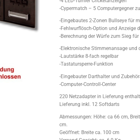
-4 LED-Turnier Cricketanzeigen
-Cypermatch – 5 Computergegner z
-Eingebautes 2-Zonen Bullseye für 
-Fehlwurflösch-Option und Anzeige d
-Berechnung der Würfe zum Sieg für 
-Elektronische Stimmenansage und d
-Lautstärke 8-fach regelbar
-Tastatursperre-Funktion
-Eingebauter Darthalter und Zubehö
-Computer-Controll-Center
220 Netzadapter in Lieferung enthal
Lieferung inkl. 12 Softdarts
Abmessungen: Höhe: ca 66 cm, Breite:
cm.
Geöffnet: Breite ca. 100 cm