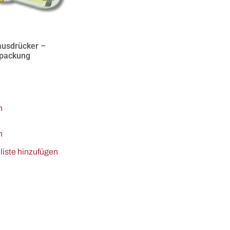
ausdrücker –
ßpackung
n
n
iste hinzufügen