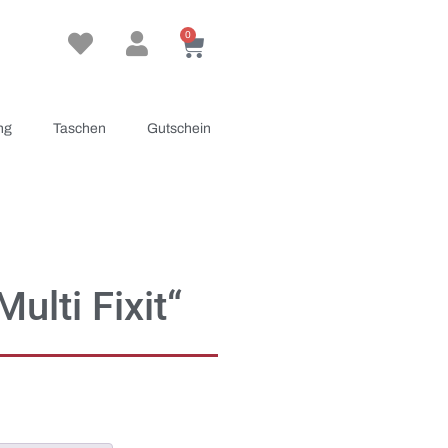
0
ng
Taschen
Gutschein
ulti Fixit“