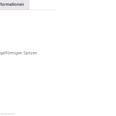
nformationen
egelförmigen Spitzen.
————-