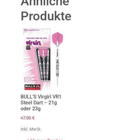
Ähnliche
Produkte
BULL’S Virgirl VR1
Steel Dart – 21g
oder 23g
47,95
€
inkl. MwSt.