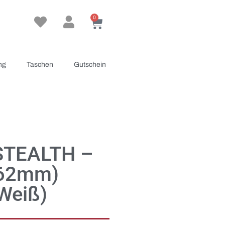
0
ng
Taschen
Gutschein
STEALTH –
(62mm)
Weiß)