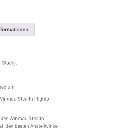
nformationen
 Stück).
medium
Winmau Stealth Flights
e des Winmau Stealth
tät, den besten Anstellwinkel
.