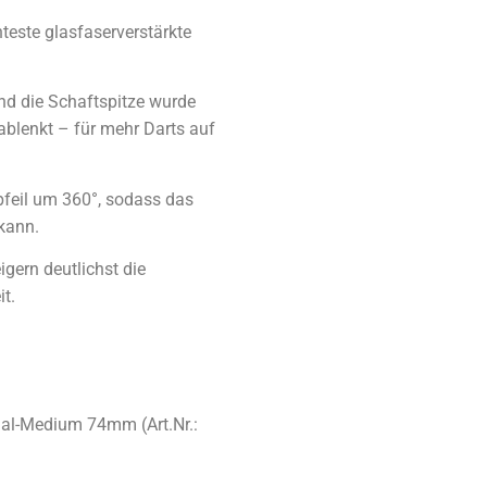
hteste glasfaserverstärkte
nd die Schaftspitze wurde
ablenkt – für mehr Darts auf
pfeil um 360°, sodass das
kann.
igern deutlichst die
it.
cial-Medium 74mm (Art.Nr.: