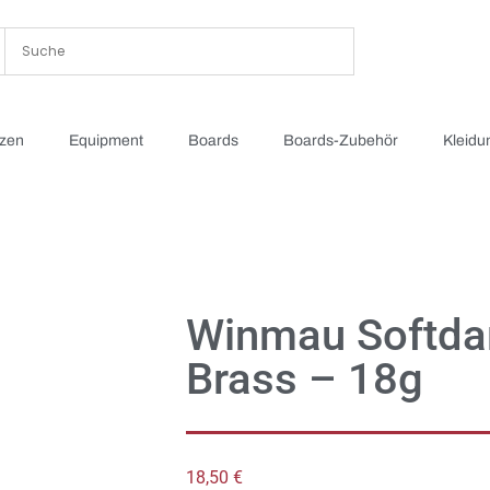
tzen
Equipment
Boards
Boards-Zubehör
Kleidu
Winmau Softdar
Brass – 18g
18,50
€