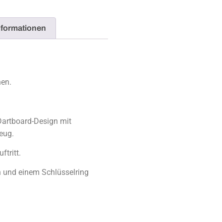
nformationen
nen.
artboard-Design mit
eug.
tritt.
n und einem Schlüsselring