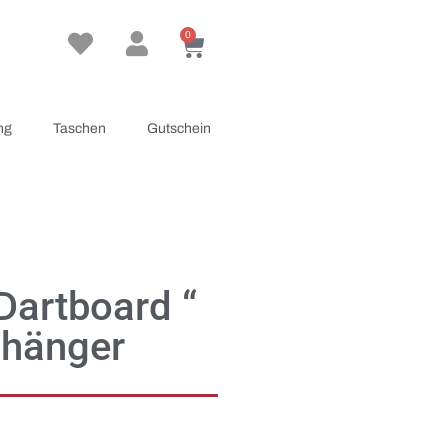
0
ng
Taschen
Gutschein
Dartboard “
nhänger