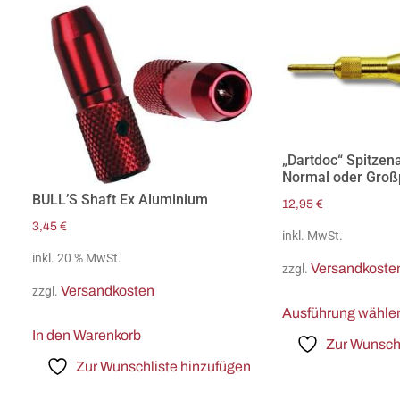
„Dartdoc“ Spitzen
Normal oder Gro
BULL’S Shaft Ex Aluminium
12,95
€
3,45
€
inkl. MwSt.
inkl. 20 % MwSt.
Versandkoste
zzgl.
Versandkosten
zzgl.
Ausführung wähle
In den Warenkorb
Zur Wunschl
Zur Wunschliste hinzufügen