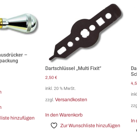
ausdrücker –
ßpackung
Dartschlüssel „Multi Fixit“
Da
Sc
2,50
€
4,
inkl. 20 % MwSt.
n
ink
Versandkosten
zzgl.
zzg
n
In den Warenkorb
iste hinzufügen
In
Zur Wunschliste hinzufügen