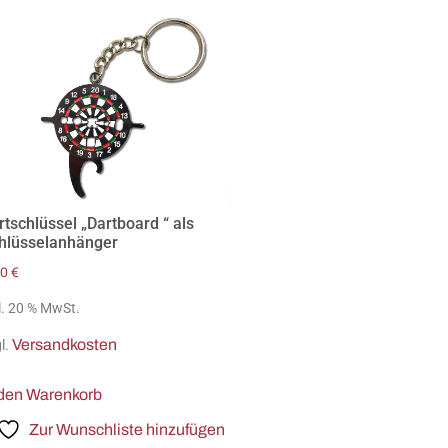
rtschlüssel „Dartboard “ als
hlüsselanhänger
50
€
l. 20 % MwSt.
Versandkosten
l.
 den Warenkorb
Zur Wunschliste hinzufügen